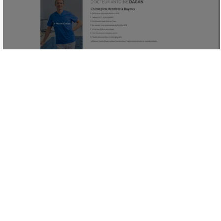
Dr Dagan Antoine
Chirugien dentiste
Bayeux
Calvados
,
Normandie
5.0
avis patient Google
5.0
Avis Patients Vérifiés
En savoir plus