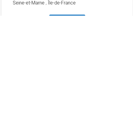
Seine-et-Marne
,
Île-de-France
En savoir plus
118
dentistes.com
L'annuaire des sites Internet des chirurgiens-dentistes en
France
Meilleurs dentistes à Paris 15
Meilleurs dentistes à Paris 16
Meilleurs dentistes à Aix-en-Provence
Meilleurs dentistes à Nice
Dentiste à Bois-Guillaume (76230)
Dentiste à Sélestat (67600)