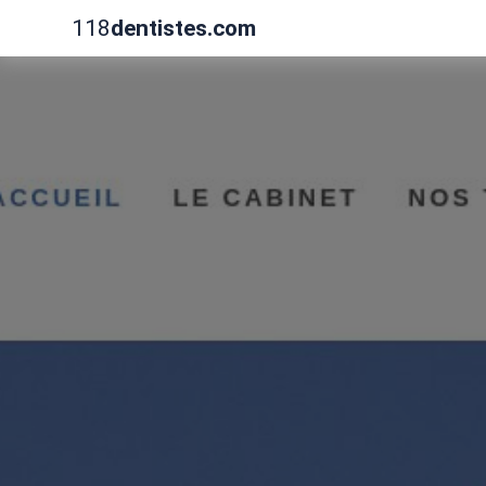
118
dentistes.com