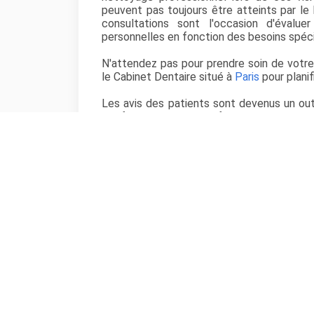
peuvent pas toujours être atteints par le 
consultations sont l'occasion d'évalue
personnelles en fonction des besoins spéc
N'attendez pas pour prendre soin de votr
le Cabinet Dentaire situé à
Paris
pour planif
Les avis des patients sont devenus un outi
Ils fournissent des informations sur la
l'expérience globale au cabinet dentair
comment le dentiste gère les situations de
en matière de santé dentaire. Ils sont p
établir une nouvelle relation de soins dent
s'attendre en termes de soins et de servic
Cabinet Dentaire situé à
Paris
dans le dép
Consultez les avis patient et les expé
partagés concernant des dentistes Paris. 
conforter votre choix pour vos soins dentai