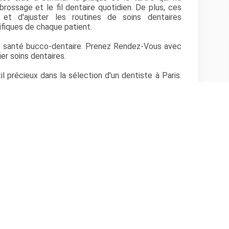
brossage et le fil dentaire quotidien. De plus, ces
r et d'ajuster les routines de soins dentaires
ifiques de chaque patient.
e santé bucco-dentaire. Prenez Rendez-Vous avec
ier soins dentaires.
l précieux dans la sélection d'un dentiste à Paris.
 qualité des soins, l'approche du personnel, et
e. Ces commentaires peuvent aider à comprendre
 soins, traite ses patients et répond aux attentes
articulièrement utiles pour ceux qui cherchent à
aires, offrant une fenêtre sur ce à quoi ils peuvent
e.
artement
Paris
riences authentiques que d’autres patients ont
Lire les
avis dentiste à Paris
, vous permettront de
res.