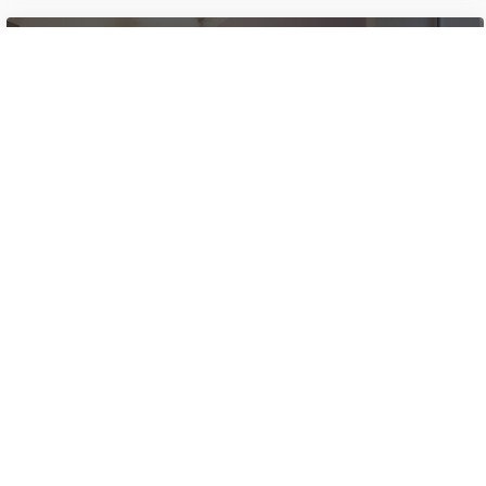
Dentisteparis75018
Chirugien dentiste
Paris
Paris
,
Île-de-France
En savoir plus