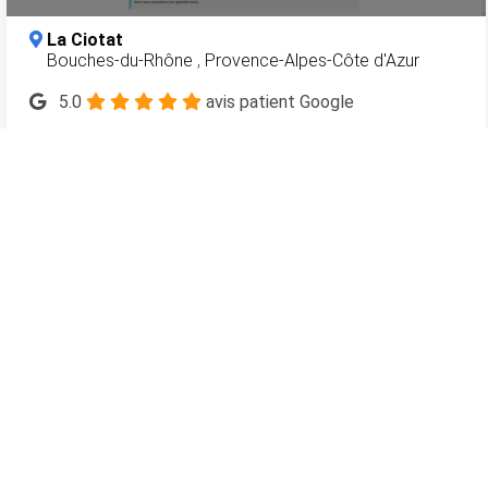
La Ciotat
Bouches-du-Rhône
,
Provence-Alpes-Côte d'Azur
5.0
avis patient Google
5.0
Avis Patients Vérifiés
En savoir plus
118
dentistes.com
L'annuaire des sites Internet des chirurgiens-dentistes en
France
Meilleurs dentistes à Paris 15
Meilleurs dentistes à Paris 16
Meilleurs dentistes à Aix-en-Provence