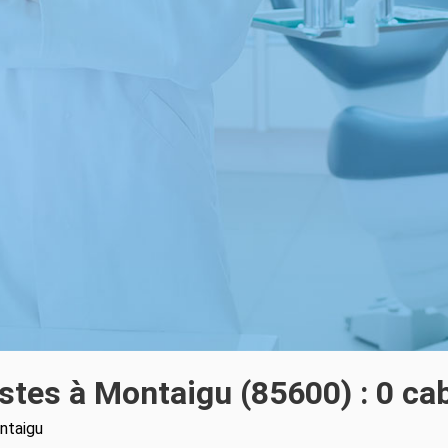
stes à Montaigu (85600) : 0 ca
ntaigu