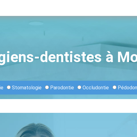
giens-dentistes à M
ie
Stomatologie
Parodontie
Occludontie
Pédodon