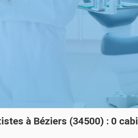
istes à Béziers (34500) : 0 cab