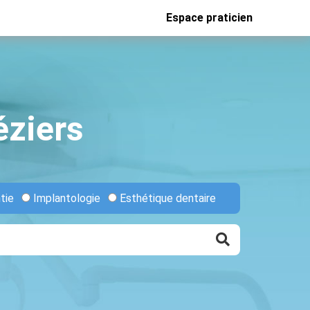
Espace praticien
éziers
tie
Implantologie
Esthétique dentaire