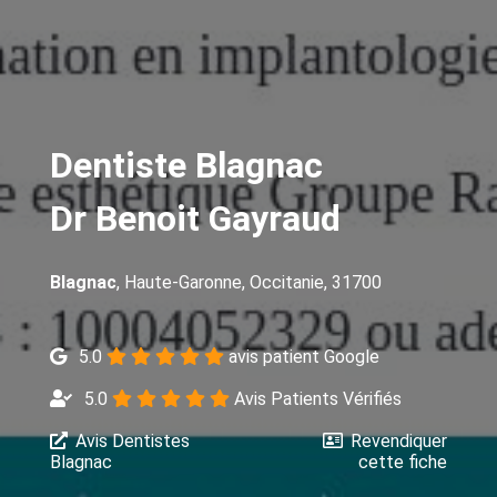
Dentiste Blagnac
Dr Benoit Gayraud
Blagnac
, Haute-Garonne, Occitanie, 31700
5.0
avis patient Google
5.0
Avis Patients Vérifiés
Avis Dentistes
Revendiquer
Blagnac
cette fiche