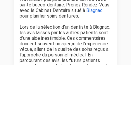
santé bucco-dentaire. Prenez Rendez-Vous
avec le Cabinet Dentaire situé à
Blagnac
pour planifier soins dentaires.
Lors de la sélection d'un dentiste à Blagnac,
les avis laissés par les autres patients sont
d'une aide inestimable. Ces commentaires
donnent souvent un aperçu de l'expérience
vécue, allant de la qualité des soins reçus à
l'approche du personnel médical. En
parcourant ces avis, les futurs patients
peuvent mieux anticiper leur expérience et
choisir un dentiste qui correspond à leurs
attentes et besoins personnels.
Cabinet Dentaire situé à
Blagnac
dans le
département
Haute-Garonne
Consultez les avis patient et les
expériences authentiques que d’autres
patients ont partagés concernant des
dentistes Haute-Garonne. Lire les
avis