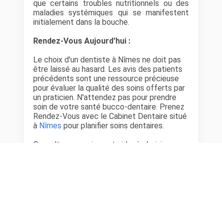
que certains troubles nutritionnels ou des
maladies systémiques qui se manifestent
initialement dans la bouche.
Rendez-Vous Aujourd'hui :
Le choix d'un dentiste à Nîmes ne doit pas
être laissé au hasard. Les avis des patients
précédents sont une ressource précieuse
pour évaluer la qualité des soins offerts par
un praticien. N'attendez pas pour prendre
soin de votre santé bucco-dentaire. Prenez
Rendez-Vous avec le Cabinet Dentaire situé
à
Nîmes
pour planifier soins dentaires.
Consulter ces avis peut aider à choisir un
dentiste à Nîmes qui non seulement répond
aux attentes professionnelles mais aussi
personnelles, assurant ainsi une expérience
plus confortable et rassurante.
Cabinet Dentaire situé à
Nîmes
dans le
département
Gard