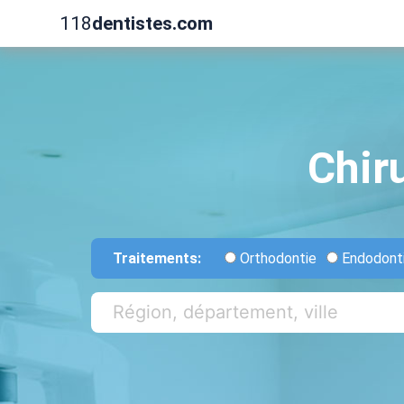
118
dentistes.com
Chir
Traitements:
Orthodontie
Endodont