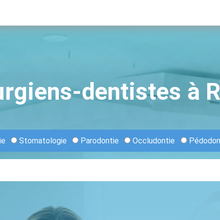
urgiens-dentistes à 
ie
Stomatologie
Parodontie
Occludontie
Pédodon