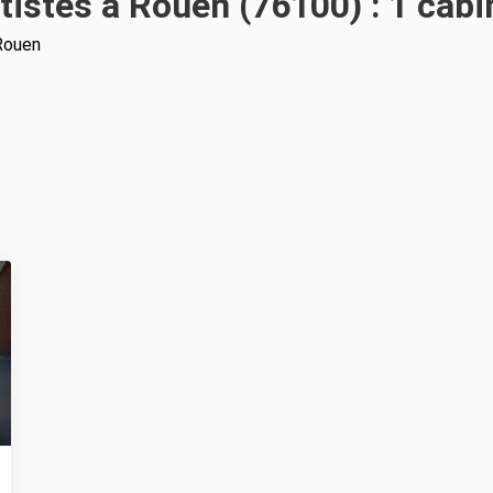
tistes à Rouen (76100) : 1 cabi
Rouen