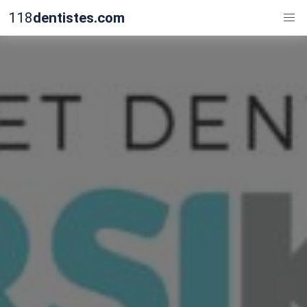
118
dentistes.com