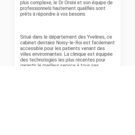
plus complexe, le Dr Orsini et son équipe de
professionnels hautement qualifiés sont
prêts à répondre à vos besoins.
Situé dans le département des Yvelines, ce
cabinet dentaire Noisy-le-Roi est facilement
accessible pour les patients venant des
villes environnantes. La clinique est équipée
des technologies les plus récentes pour
garantir le meilleur service à tous ses
patients.
Le Dr Orsini, dentiste et implantologue à
Noisy-le-Roi, est réputé pour son approche
centrée sur le patient. Son objectif principal
est de garantir que chaque patient reçoit
des soins de la plus haute qualité dans un
environnement confortable et accueillant.
C'est pour cette raison que tant de patients
dans le département des Yvelines