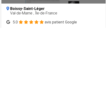
Boissy-Saint-Léger
Val-de-Marne
,
Île-de-France
5.0
avis patient Google
5.0
Avis Patients Vérifiés
En savoir plus
118
dentistes.com
L'annuaire des sites Internet des chirurgiens-dentistes en
France
Meilleurs dentistes à Paris 15
Meilleurs dentistes à Paris 16
Meilleurs dentistes à Aix-en-Provence