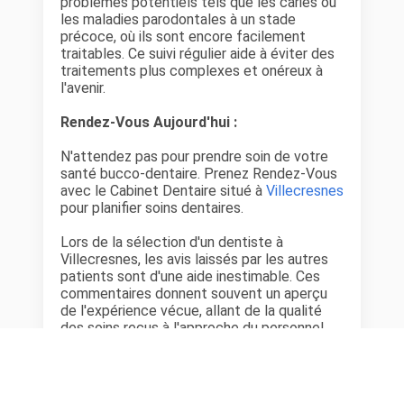
problèmes potentiels tels que les caries ou
les maladies parodontales à un stade
précoce, où ils sont encore facilement
traitables. Ce suivi régulier aide à éviter des
traitements plus complexes et onéreux à
l'avenir.
Rendez-Vous Aujourd'hui :
N'attendez pas pour prendre soin de votre
santé bucco-dentaire. Prenez Rendez-Vous
avec le Cabinet Dentaire situé à
Villecresnes
pour planifier soins dentaires.
Lors de la sélection d'un dentiste à
Villecresnes, les avis laissés par les autres
patients sont d'une aide inestimable. Ces
commentaires donnent souvent un aperçu
de l'expérience vécue, allant de la qualité
des soins reçus à l'approche du personnel
médical. En parcourant ces avis, les futurs
patients peuvent mieux anticiper leur
expérience et choisir un dentiste qui
correspond à leurs attentes et besoins