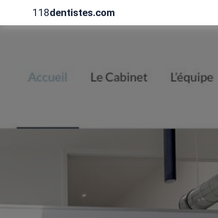
118
dentistes.com