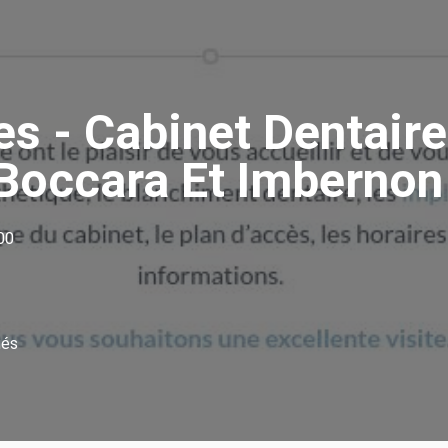
es - Cabinet Dentaire
Boccara Et Imbernon
500
iés