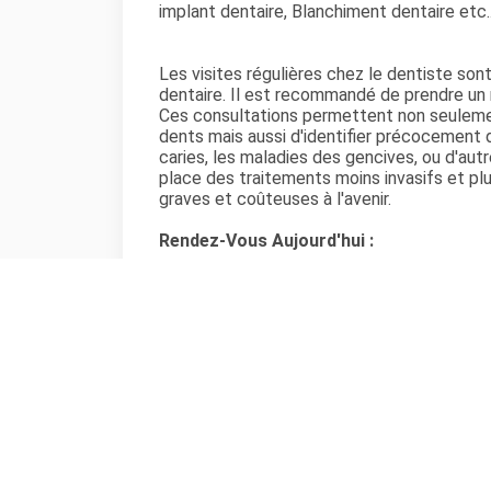
implant dentaire, Blanchiment dentaire etc.
Les visites régulières chez le dentiste so
dentaire. Il est recommandé de prendre un 
Ces consultations permettent non seuleme
dents mais aussi d'identifier précocement 
caries, les maladies des gencives, ou d'aut
place des traitements moins invasifs et plu
graves et coûteuses à l'avenir.
Rendez-Vous Aujourd'hui :
N'attendez pas pour prendre soin de votr
le Cabinet Dentaire situé à
Chelles
pour pla
Le choix d'un bon dentiste à Chelles est cru
d'autres patients. Ces retours d’expérience
image fidèle de la qualité des soins offert
refléter le niveau de confort et de satisfa
d'attente, la douceur des traitements, et l'
Cabinet Dentaire situé à
Chelles
dans le d