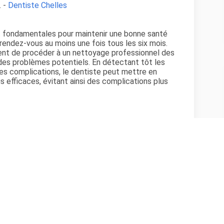
. -
Dentiste Chelles
nt fondamentales pour maintenir une bonne santé
rendez-vous au moins une fois tous les six mois.
nt de procéder à un nettoyage professionnel des
des problèmes potentiels. En détectant tôt les
res complications, le dentiste peut mettre en
s efficaces, évitant ainsi des complications plus
e santé bucco-dentaire. Prenez Rendez-Vous avec
nifier soins dentaires.
cial et peut être influencé par les avis laissés par
 sont particulièrement utiles pour obtenir une
s par un dentiste à Chelles. Ils peuvent également
ction des patients concernant l'accueil, le temps
efficacité des soins reçus.
épartement
Seine-et-Marne