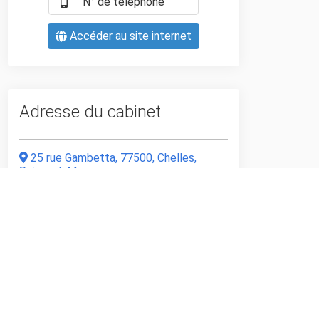
N° de téléphone
Accéder au site internet
Adresse du cabinet
25 rue Gambetta, 77500, Chelles,
Seine-et-Marne
Horaire d'ouverture
Lundi, Mardi, Mercredi, Jeudi, Vendredi de
08:30
à
20:00