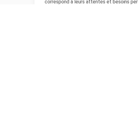
correspond à leurs attentes et besoins per
Cabinet Dentaire situé à
Levallois-Perret
d
Consultez les avis patient et les expérien
partagés concernant des dentistes Hauts-d
vous permettront de conforter votre choix 
Traitements et Soins Bucco-de
Parodontie
Implant