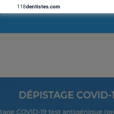
118
dentistes.com