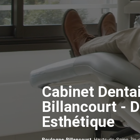
Cabinet Denta
Billancourt - D
Esthétique
Boulogne-Billancourt
, Hauts-de-Seine, Île