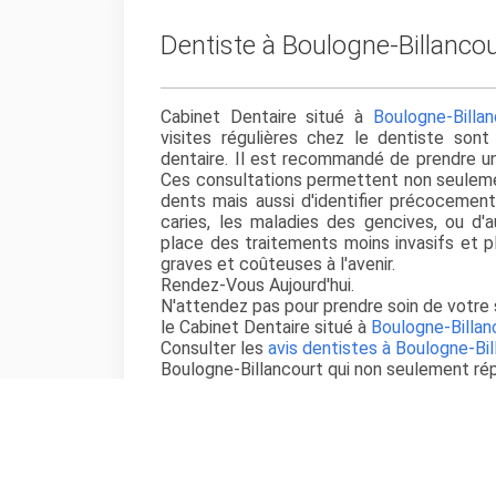
Dentiste à Boulogne-Billanco
Cabinet Dentaire situé à
Boulogne-Billa
visites régulières chez le dentiste son
dentaire. Il est recommandé de prendre un
Ces consultations permettent non seuleme
dents mais aussi d'identifier précocemen
caries, les maladies des gencives, ou d'
place des traitements moins invasifs et pl
graves et coûteuses à l'avenir.
Rendez-Vous Aujourd'hui.
N'attendez pas pour prendre soin de votr
le Cabinet Dentaire situé à
Boulogne-Billa
Consulter les
avis dentistes à Boulogne-Bil
Boulogne-Billancourt qui non seulement ré
vos préférences personnelles en termes de
Lire les
avis dentistes à Boulogne-Billanco
pour vos traitements bucco-dentaires.