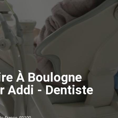
ire À Boulogne
r Addi - Dentiste
-de-France, 92100