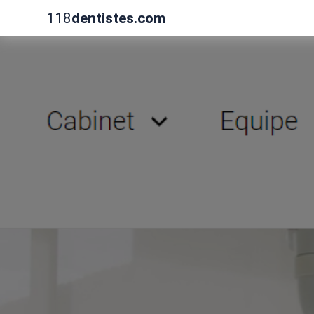
118
dentistes.com