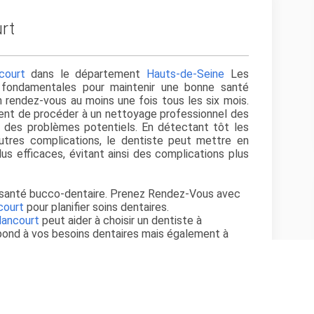
urt
ncourt
dans le département
Hauts-de-Seine
Les
t fondamentales pour maintenir une bonne santé
 rendez-vous au moins une fois tous les six mois.
nt de procéder à un nettoyage professionnel des
t des problèmes potentiels. En détectant tôt les
autres complications, le dentiste peut mettre en
us efficaces, évitant ainsi des complications plus
e santé bucco-dentaire. Prenez Rendez-Vous avec
ncourt
pour planifier soins dentaires.
lancourt
peut aider à choisir un dentiste à
pond à vos besoins dentaires mais également à
 traitement patient.
urt
, vous permettront de conforter votre choix