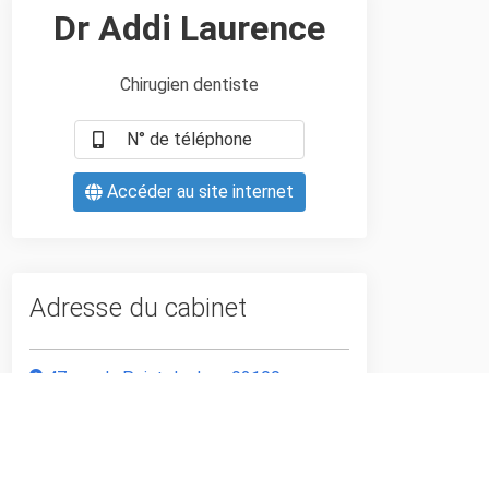
Dr Addi Laurence
Chirugien dentiste
N° de téléphone
Accéder au site internet
Adresse du cabinet
47 rue du Point du Jour, 92100,
Boulogne-Billancourt, Hauts-de-Seine
Horaire d'ouverture