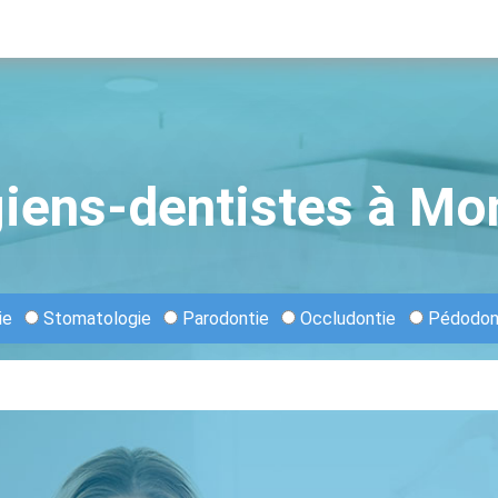
giens-dentistes à Mo
ie
Stomatologie
Parodontie
Occludontie
Pédodon