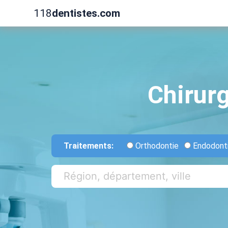
118
dentistes.com
Chirur
Traitements:
Orthodontie
Endodont