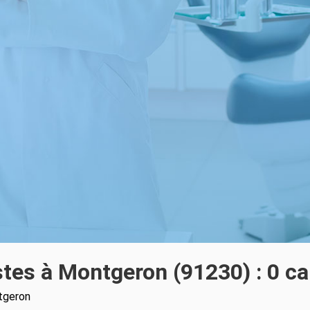
stes à Montgeron (91230) : 0 ca
tgeron