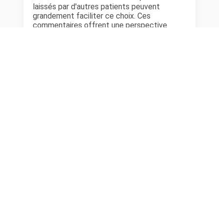
laissés par d'autres patients peuvent
grandement faciliter ce choix. Ces
commentaires offrent une perspective
précieuse sur différents aspects, tels que :
la qualité des soins, l'expérience patient, le
rapport qualité-prix.
Les avis peuvent révéler des détails qui ne
sont pas immédiatement apparents lors
d’une première visite. Ils peuvent aider à
discerner si un dentiste à Bailleul est
particulièrement recommandé pour certains
traitements ou technologies spécifiques, ou
s’il excelle dans la gestion des soins pour les
enfants ou les patients anxieux.
Cabinet Dentaire situé à
Bailleul
dans le
département
Nord
Consultez les avis patient et les
expériences authentiques que d’autres
patients ont partagés concernant des