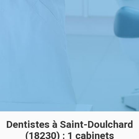
Dentistes à Saint-Doulchard
(18230) : 1 cabinets