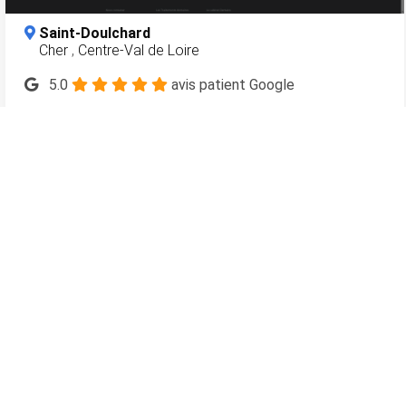
Saint-Doulchard
Cher
,
Centre-Val de Loire
5.0
avis patient Google
5.0
Avis Patients Vérifiés
En savoir plus
118
dentistes.com
L'annuaire des sites Internet des chirurgiens-dentistes en
France
Meilleurs dentistes à Paris 15
Meilleurs dentistes à Paris 16
Meilleurs dentistes à Aix-en-Provence