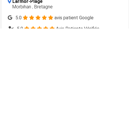
Larmor-Plage
Morbihan
,
Bretagne
5.0
avis patient Google
5.0
Avis Patients Vérifiés
En savoir plus
118
dentistes.com
L'annuaire des sites Internet des chirurgiens-dentistes en
France
Meilleurs dentistes à Paris 15
Meilleurs dentistes à Paris 16
Meilleurs dentistes à Aix-en-Provence
Meilleurs dentistes à Nice