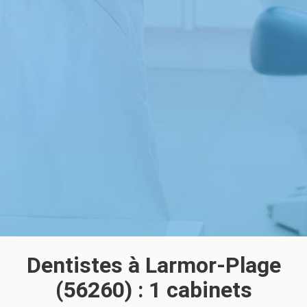
Dentistes à Larmor-Plage
(56260) : 1 cabinets