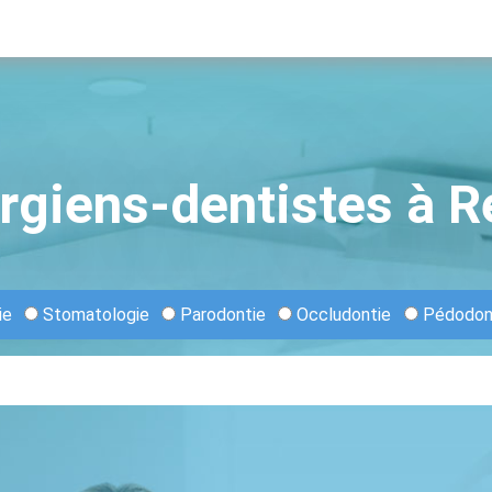
rgiens-dentistes à 
ie
Stomatologie
Parodontie
Occludontie
Pédodon