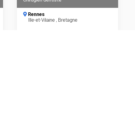
Rennes
Ille-et-Vilaine
,
Bretagne
En savoir plus
Dentiste à Bois-Guillaume (76230)
Dentiste à Sélestat (67600)
Dentiste à Lyon (69006)