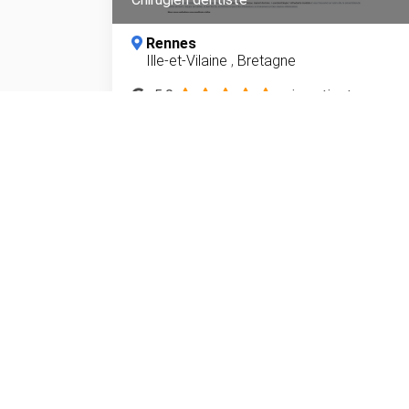
Rennes
Ille-et-Vilaine
,
Bretagne
5.0
avis patient
Google
5.0
Avis Patients
Vérifiés
En savoir plus
118
dentistes.com
L'annuaire des sites Internet des chirurgiens-dentistes en France
Meilleurs dentistes à Paris 15