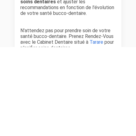
soins dentaires
et ajuster les
recommandations en fonction de l'évolution
de votre santé bucco-dentaire.
N'attendez pas pour prendre soin de votre
santé bucco-dentaire. Prenez Rendez-Vous
avec le Cabinet Dentaire situé à
Tarare
pour
planifier soins dentaires.
Choisir un dentiste à Tarare peut souvent
s’avérer délicat. Heureusement, les avis
laissés par d'autres patients peuvent
grandement faciliter ce choix. Ces
commentaires offrent une perspective
précieuse sur différents aspects, tels que :
la qualité des soins, l'expérience patient, le
rapport qualité-prix.
Les avis peuvent révéler des détails qui ne
sont pas immédiatement apparents lors
d’une première visite. Ils peuvent aider à
discerner si un dentiste à Tarare est
particulièrement recommandé pour certains