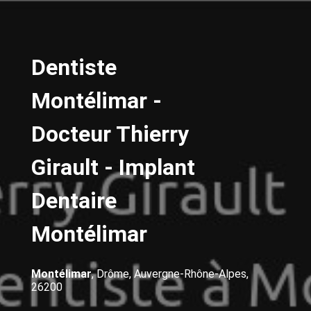
Dentiste
Montélimar -
Docteur Thierry
Girault - Implant
Dentaire
Montélimar
Montélimar
, Drôme, Auvergne-Rhône-Alpes,
26200